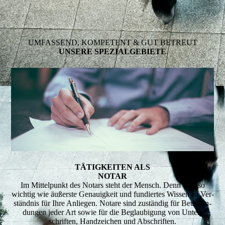
UMFASSEND, KOMPETENT & GUT BETREUT
UNSERE SPEZIALGEBIETE
TÄTIGKEITEN ALS
NOTAR
Im Mittelpunkt des Notars steht der Mensch. Denn ebenso
wichtig wie äußerste Genauigkeit und fundiertes Wissen ist Ver­
ständ­nis für Ihre Anliegen. Notare sind zu­stän­dig für Be­ur­kun­
dun­gen jeder Art sowie für die Beglaubigung von Unter­
schriften, Handzeichen und Abschriften.