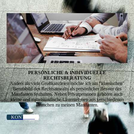
PERSÖNLICHE & INDIVIDUELLE
RECHTSBERATUNG
Anders als viele Großkanzleien möchte ich am "klassischen"
Berufsbild des Rechtsanwalts als persönlicher Berater des
Mandanten festhalten. Neben Privatpersonen gehören auch
kleine und mittelständische Unternehmen aus verschiedenen
Branchen zu meinen Mandanten.
KONTAKT