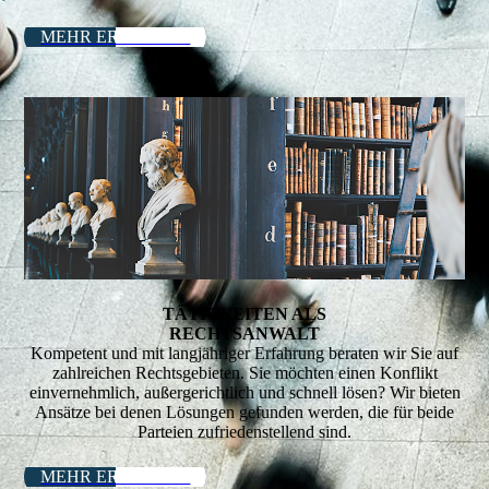
MEHR ERFAHREN
TÄTIGKEITEN ALS
RECHTSANWALT
Kompetent und mit langjähriger Erfahrung beraten wir Sie auf
zahlreichen Rechtsgebieten. Sie möchten einen Konflikt
einvernehmlich, außer­gerichtlich und schnell lösen? Wir bieten
Ansätze bei denen Lösungen gefunden werden, die für beide
Parteien zufriedenstellend sind.
MEHR ERFAHREN