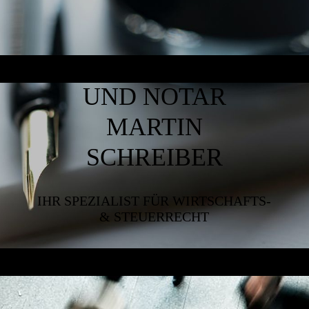
RECHTSANWALT
UND NOTAR
MARTIN
SCHREIBER
IHR SPEZIALIST FÜR WIRTSCHAFTS-
& STEUERRECHT