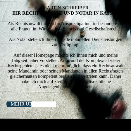
MARTIN SCHREIBER
IHR RECHTSANWALT UND NOTAR IN KASSEL
Als Rechtsanwalt bin ich Ihr Ansprechpartner insbesondere für
alle Fragen im Wirtschafts-, Steuer- und Gesellschaftsrecht.
Als Notar stehe ich Ihnen für alle notariellen Dienstleistungen
zur Verfügung.
Auf dieser Homepage möchte ich Ihnen mich und meine
Tätigkeit näher vorstellen. Aufgrund der Komplexität vieler
Rechtsgebiete ist es nicht mehr möglich, dass ein Rechtsanwalt
seine Mandantin oder seinen Mandanten in allen Rechtsfragen
gleichermaßen kompetent beraten und vertreten kann. Daher
habe ich mich auf zivil- und wirtschaftsrechtliche
Angelegenheiten spezialisiert.
MEHR ÜBER MICH